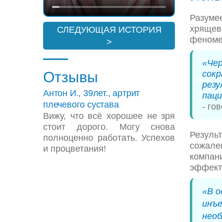
Разуме
хрящев
СЛЕДУЮЩАЯ ИСТОРИЯ
феномен
>
«Чер
сок
Отзывы
рез
Антон И., 39лет., артрит
пац
плечевого сустава
- го
Вижу, что всё хорошее не зря
стоит дорого. Могу снова
Резуль
полноценно работать. Успехов
сожале
и процветания!
компан
эффект
«В о
инъе
необ