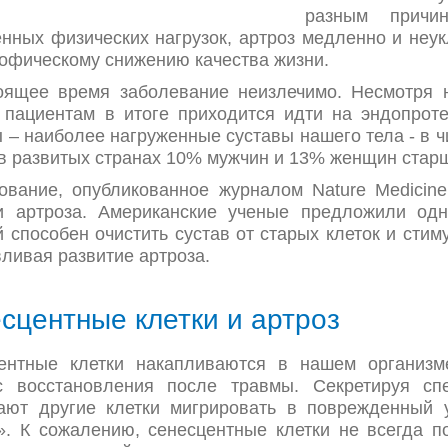
разным причи
нных физических нагрузок, артроз медленно и неук
рофическому снижению качества жизни.
оящее время заболевание неизлечимо. Несмотря 
 пациентам в итоге приходится идти на эндопрот
 – наиболее нагруженные суставы нашего тела - в ч
 в развитых странах 10% мужчин и 13% женщин старш
ование, опубликованное журналом Nature Medicin
и артроза. Американские ученые предложили одн
 способен очистить сустав от старых клеток и сти
ливая развитие артроза.
сцентные клетки и артроз
ентные клетки накапливаются в нашем организм
с восстановления после травмы. Секретируя сп
ают другие клетки мигрировать в поврежденный 
». К сожалению, сенесцентные клетки не всегда п