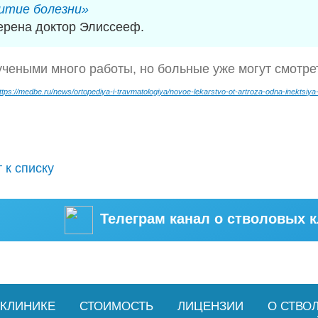
итие болезни»
ерена доктор Элиссееф.
чеными много работы, но больные уже могут смотре
ttps://medbe.ru/news/ortopediya-i-travmatologiya/novoe-lekarstvo-ot-artroza-odna-inektsiy
 к списку
Телеграм канал о стволовых к
 КЛИНИКЕ
СТОИМОСТЬ
ЛИЦЕНЗИИ
О СТВО