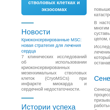
стволовых клетках и
экзосомах
повыше
катаст
В наст
многим
Новости
суставы
целом,
Криоконсервированные MSC:
новая стратегия для лечения
Исслед
сердца
лечени
7 клинических исследований
который
об использовании
останав
криоконсервированных
мезенхимальных стволовых
Сене
клеток (CryoMSCs) при
инфаркте миокарда и
сердечной недостаточности.
Сенесц
процес
призыв
Истории успеха
работы