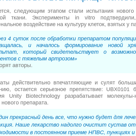
ется, следующим этапом стали испытания нового 
ой ткани. Эксперименты in vitro подтвердил
альное воздействие на культуру клеток, взятых у 
ез 4 суток после обработки препаратом популяц
ращалась, и началось формирование новой х
ультат, который свидетельствует о возможн
иентов с тяжелым артрозом»
ворят авторы.
таты действительно впечатляющие и сулят больш
нию, остается серьезное препятствие: UBX0101 
ия Unity Biotechnology разрабатывает молекулы
 нового препарата.
дин прекрасный день все, что нужно будет для леч
кция. Наше лекарство надолго очистит сустав от
ходимости в постоянном приеме НПВС, пункциях и