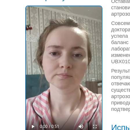
Оставая
станов
артроз
Совсем
доктор
успела 
баланс
лабора
измене
UBX010
Резуль
популя
отвеча
сущест
артроз
привод
подтве
Испы