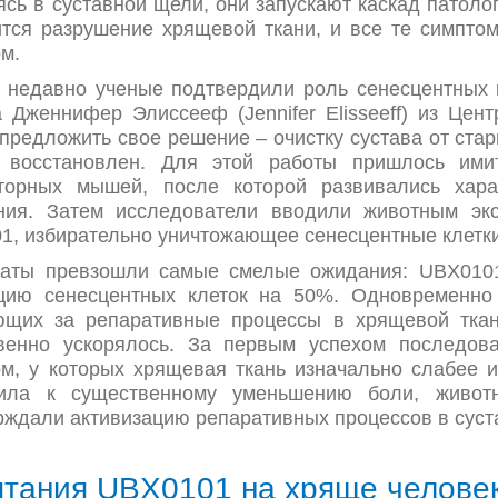
сь в суставной щели, они запускают каскад патоло
ится разрушение хрящевой ткани, и все те симпто
ом.
 недавно ученые подтвердили роль сенесцентных к
а Дженнифер Элиссееф (Jennifer Elisseeff) из Цен
предложить свое решение – очистку сустава от стар
 восстановлен. Для этой работы пришлось имит
торных мышей, после которой развивались хара
ния. Затем исследователи вводили животным экс
1, избирательно уничтожающее сенесцентные клетк
таты превзошли самые смелые ожидания: UBX010
цию сенесцентных клеток на 50%. Одновременно 
ющих за репаративные процессы в хрящевой ткан
венно ускорялось. За первым успехом последов
ом, у которых хрящевая ткань изначально слабее 
ила к существенному уменьшению боли, живот
рждали активизацию репаративных процессов в суст
тания UBX0101 на хряще челове