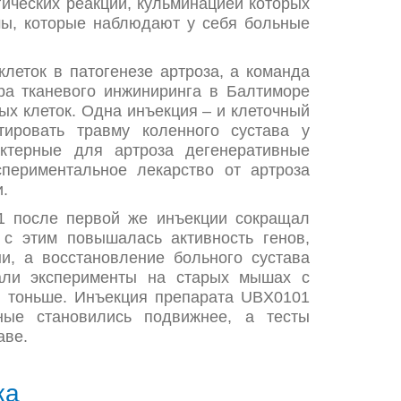
гических реакций, кульминацией которых
мы, которые наблюдают у себя больные
леток в патогенезе артроза, а команда
тра тканевого инжиниринга в Балтиморе
ых клеток. Одна инъекция – и клеточный
ировать травму коленного сустава у
ктерные для артроза дегенеративные
периментальное лекарство от артроза
и.
1 после первой же инъекции сокращал
с этим повышалась активность генов,
и, а восстановление больного сустава
али эксперименты на старых мышах с
и тоньше. Инъекция препарата UBX0101
ные становились подвижнее, а тесты
аве.
ка