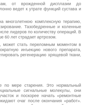
нам, от врожденной дисплазии до
лонно ведет к утрате функций сустава и
на многолетнюю комплексную терапию,
езирование. Тазобедренные и коленные
исле лидеров по количеству операций. В
е 60 лет страдает артрозом.
e, может стать переломным моментом в
ократную инъекцию нового препарата,
мулировать регенерацию хрящевой ткани,
е по мере старения. Это нормальный
ециальные сигнальные молекулы, они
участок и поскорее начать «ремонтные
окидают очаг после окончания «работ».