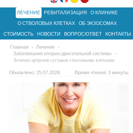
ЛЕЧЕНИЕ
РЕВИТАЛИЗАЦИЯ
О КЛИНИКЕ
О СТВОЛОВЫХ КЛЕТКАХ
ОБ ЭКЗОСОМАХ
СТОИМОСТЬ
НОВОСТИ
ВОПРОС/ОТВЕТ
КОНТАКТЫ
Главная
Лечение
Заболевания опорно-двигательной системы
Лечение артрозов суставов стволовыми клетками
Обновлено: 25.07.2026
Время чтения: 3 минуты