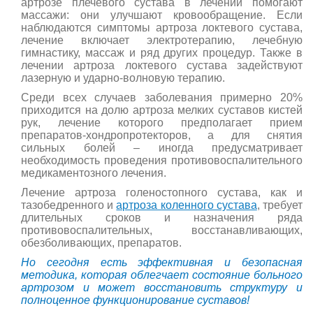
артрозе плечевого сустава в лечении помогают
массажи: они улучшают кровообращение. Если
наблюдаются симптомы артроза локтевого сустава,
лечение включает электротерапию, лечебную
гимнастику, массаж и ряд других процедур. Также в
лечении артроза локтевого сустава задействуют
лазерную и ударно-волновую терапию.
Среди всех случаев заболевания примерно 20%
приходится на долю артроза мелких суставов кистей
рук, лечение которого предполагает прием
препаратов-хондропротекторов, а для снятия
сильных болей – иногда предусматривает
необходимость проведения противовоспалительного
медикаментозного лечения.
Лечение артроза голеностопного сустава, как и
тазобедренного и
артроза коленного сустава
, требует
длительных сроков и назначения ряда
противовоспалительных, восстанавливающих,
обезболивающих, препаратов.
Но сегодня есть эффективная и безопасная
методика, которая облегчает состояние больного
артрозом и может восстановить структуру и
полноценное функционирование суставов!