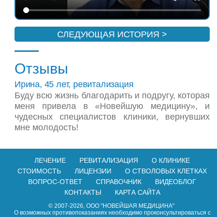
СЛЕДУЮЩАЯ ИСТОРИЯ >
Отзывы
Ирина, 45 лет, ревитализация
Буду всю жизнь благодарить и подругу, которая
меня привела в «Новейшую медицину», и
чудесных специалистов клиники, вернувших
мне молодость!
ЛЕЧЕНИЕ
РЕВИТАЛИЗАЦИЯ
О КЛИНИКЕ
СТОИМОСТЬ
ЛИЦЕНЗИИ
О СТВОЛОВЫХ КЛЕТКАХ
ВОПРОС-ОТВЕТ
СПРАВОЧНИК
ВИДЕОБЛОГ
КОНТАКТЫ
КАРТА САЙТА
© 2007-2026, ООО "НОВЕЙШАЯ МЕДИЦИНА"
О возможных противопоказаниях необходимо проконсультироваться с