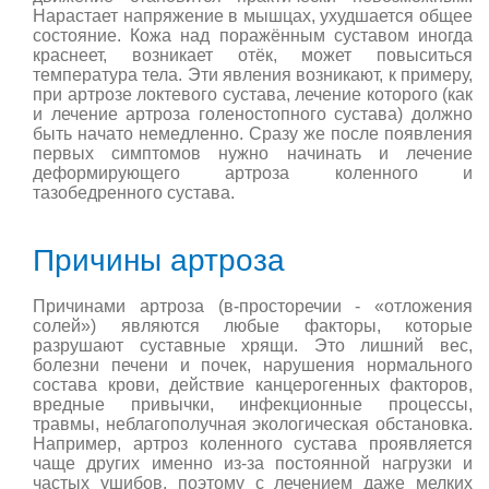
Нарастает напряжение в мышцах, ухудшается общее
состояние. Кожа над поражённым суставом иногда
краснеет, возникает отёк, может повыситься
температура тела. Эти явления возникают, к примеру,
при артрозе локтевого сустава, лечение которого (как
и лечение артроза голеностопного сустава) должно
быть начато немедленно. Сразу же после появления
первых симптомов нужно начинать и лечение
деформирующего артроза коленного и
тазобедренного сустава.
Причины артроза
Причинами артроза (в-просторечии - «отложения
солей») являются любые факторы, которые
разрушают суставные хрящи. Это лишний вес,
болезни печени и почек, нарушения нормального
состава крови, действие канцерогенных факторов,
вредные привычки, инфекционные процессы,
травмы, неблагополучная экологическая обстановка.
Например, артроз коленного сустава проявляется
чаще других именно из-за постоянной нагрузки и
частых ушибов, поэтому с лечением даже мелких